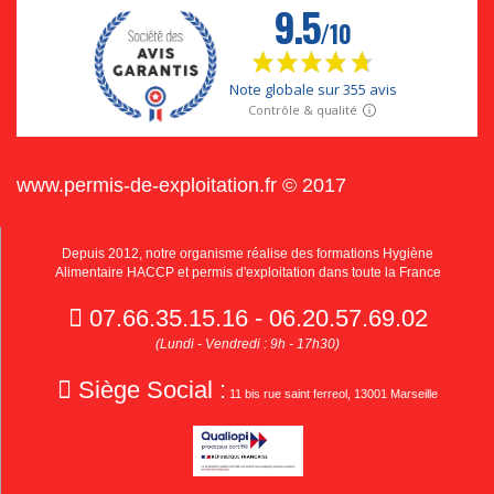
www.permis-de-exploitation.fr © 2017
Depuis 2012, notre organisme réalise des formations Hygiène
Alimentaire HACCP et permis d'exploitation dans toute la France
07.66.35.15.16 - 06.20.57.69.02
(Lundi - Vendredi : 9h - 17h30)
Siège Social :
11 bis rue saint ferreol, 13001 Marseille