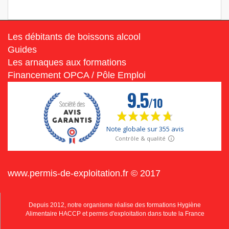
Les débitants de boissons alcool
Guides
Les arnaques aux formations
Financement OPCA / Pôle Emploi
www.permis-de-exploitation.fr © 2017
Depuis 2012, notre organisme réalise des formations Hygiène
Alimentaire HACCP et permis d'exploitation dans toute la France