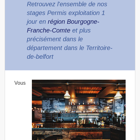
Retrouvez l'ensemble de nos
stages Permis exploitation 1
jour en
région Bourgogne-
Franche-Comte
et plus
précisément dans le
département dans le Territoire-
de-belfort
Vous