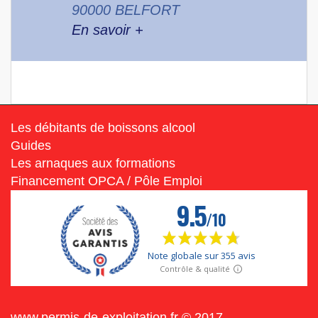
90000 BELFORT
En savoir +
Les débitants de boissons alcool
Guides
Les arnaques aux formations
Financement OPCA / Pôle Emploi
www.permis-de-exploitation.fr © 2017