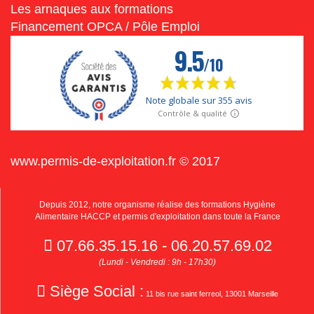
Les arnaques aux formations
Financement OPCA / Pôle Emploi
www.permis-de-exploitation.fr © 2017
Depuis 2012, notre organisme réalise des formations Hygiène
Alimentaire HACCP et permis d'exploitation dans toute la France
07.66.35.15.16 - 06.20.57.69.02
(Lundi - Vendredi : 9h - 17h30)
Siège Social :
11 bis rue saint ferreol, 13001 Marseille