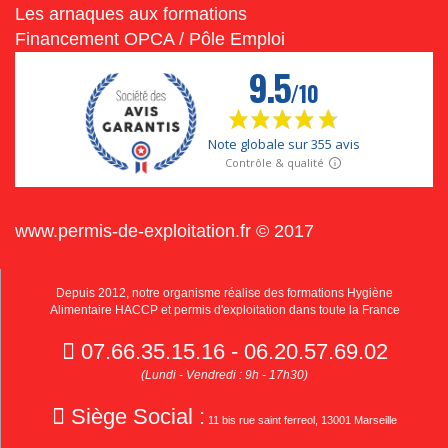
Les arnaques aux formations
Financement OPCA / Pôle Emploi
www.permis-de-exploitation.fr © 2017
Depuis 2012, notre organisme réalise des formations Hygiène
Alimentaire HACCP et permis d'exploitation dans toute la France
07.66.35.15.16 - 06.20.57.69.02
(Lundi - Vendredi : 9h - 17h30)
Siège Social :
11 bis rue saint ferreol, 13001 Marseille