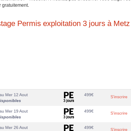
r gratuitement.
stage Permis exploitation 3 jours à Metz
au
Mer 12 Aout
499
€
S'inscrire
isponibles
au
Mer 19 Aout
499
€
S'inscrire
isponibles
au
Mer 26 Aout
499
€
S'inscrire