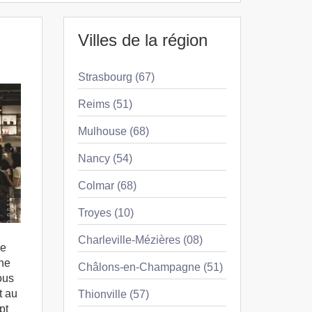
Villes de la région
Strasbourg (67)
Reims (51)
Mulhouse (68)
Nancy (54)
Colmar (68)
Troyes (10)
Charleville-Mézières (08)
le
une
Châlons-en-Champagne (51)
ous
t au
Thionville (57)
pt