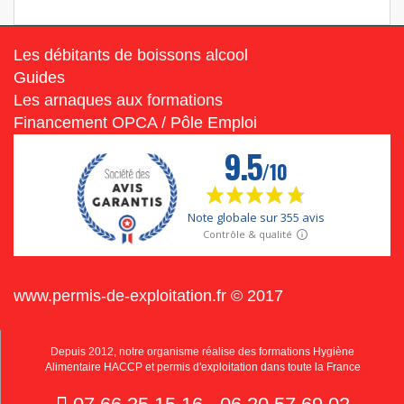
Les débitants de boissons alcool
Guides
Les arnaques aux formations
Financement OPCA / Pôle Emploi
www.permis-de-exploitation.fr © 2017
Depuis 2012, notre organisme réalise des formations Hygiène
Alimentaire HACCP et permis d'exploitation dans toute la France