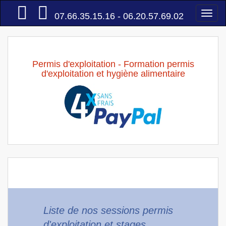
Accueil
Togg
07.66.35.15.16 - 06.20.57.69.02
navi
Permis d'exploitation - Formation permis
d'exploitation et hygiène alimentaire
Liste de nos sessions permis
d'exploitation et stages