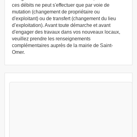
ces débits ne peut s'effectuer que par voie de
mutation (changement de propriétaire ou
d'exploitant) ou de transfert (changement du lieu
d’exploitation). Avant toute démarche et avant
d'engager des travaux dans vos nouveaux locaux,
veuillez prendre les renseignements
complémentaires auprès de la mairie de Saint-
Omer.
Stages Hygiène alimentaire Saint-Omer
(62500) - Formation permis d'exploitation -
Formation HACCP
Saint-Omer (62)
399
€
Jeu 13 Aout au Ven 14 Aout 2026
Hygiène alimentaire