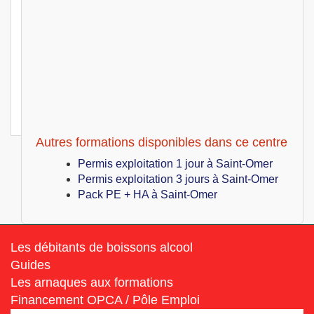
Hygiène alimentaire
Saint-Omer (62)
399
€
Jeu 01 Juillet au Ven 02 Juillet 2027
Hygiène alimentaire
Saint-Omer (62)
399
€
Jeu 08 Juillet au Ven 09 Juillet 2027
Hygiène alimentaire
Autres formations disponibles dans ce centre
Permis exploitation 1 jour à Saint-Omer
Permis exploitation 3 jours à Saint-Omer
Pack PE + HA à Saint-Omer
Les débitants de boissons alcool
Guides
Les arnaques aux formations
Financement OPCA / Pôle Emploi