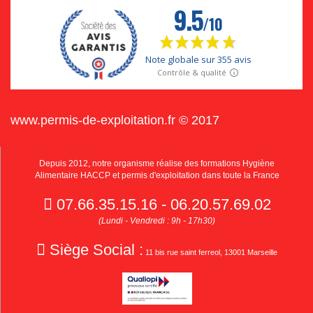
www.permis-de-exploitation.fr © 2017
Depuis 2012, notre organisme réalise des formations Hygiène
Alimentaire HACCP et permis d'exploitation dans toute la France
07.66.35.15.16 - 06.20.57.69.02
(Lundi - Vendredi : 9h - 17h30)
Siège Social :
11 bis rue saint ferreol, 13001 Marseille