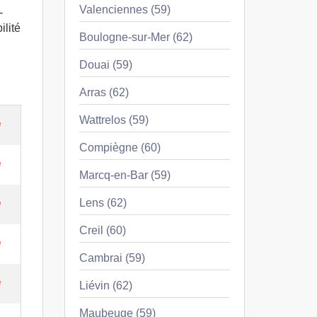
Valenciennes (59)
-
ilité
Boulogne-sur-Mer (62)
Douai (59)
Arras (62)
Wattrelos (59)
e
Compiègne (60)
e
Marcq-en-Bar (59)
e
Lens (62)
Creil (60)
e
Cambrai (59)
e
Liévin (62)
Maubeuge (59)