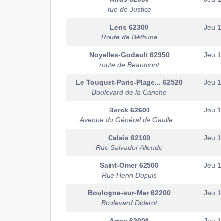
rue de Justice
Lens
62300
Jeu 
Route de Béthune
Noyelles-Godault
62950
Jeu 
route de Beaumont
Le Touquet-Paris-Plage...
62520
Jeu 
Boulevard de la Canche
Berck
62600
Jeu 
Avenue du Général de Gaulle...
Calais
62100
Jeu 
Rue Salvador Allende
Saint-Omer
62500
Jeu 
Rue Henri Dupuis
Boulogne-sur-Mer
62200
Jeu 
Boulevard Diderot
Arras
62000
Jeu 