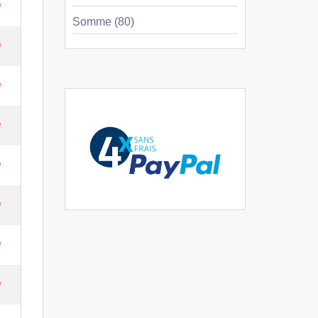
e
Somme (80)
e
e
e
e
e
e
e