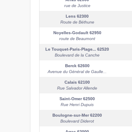
rue de Justice
Lens
62300
Route de Béthune
Noyelles-Godault
62950
route de Beaumont
Le Touquet-Paris-Plage...
62520
Boulevard de la Canche
Berck
62600
Avenue du Général de Gaulle...
Calais
62100
Rue Salvador Allende
Saint-Omer
62500
Rue Henri Dupuis
Boulogne-sur-Mer
62200
Boulevard Diderot
Arras
62000