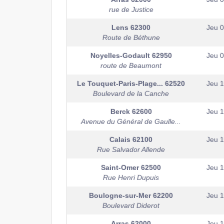
rue de Justice
Lens
62300
Jeu 
Route de Béthune
Noyelles-Godault
62950
Jeu 
route de Beaumont
Le Touquet-Paris-Plage...
62520
Jeu 
Boulevard de la Canche
Berck
62600
Jeu 
Avenue du Général de Gaulle...
Calais
62100
Jeu 
Rue Salvador Allende
Saint-Omer
62500
Jeu 
Rue Henri Dupuis
Boulogne-sur-Mer
62200
Jeu 
Boulevard Diderot
Arras
62000
Jeu 