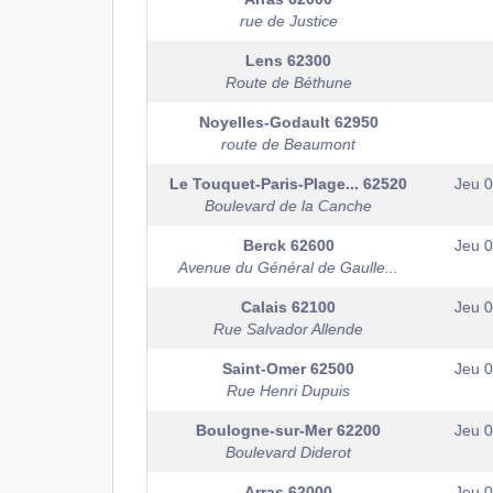
rue de Justice
Lens
62300
Route de Béthune
Noyelles-Godault
62950
route de Beaumont
Le Touquet-Paris-Plage...
62520
Jeu 
Boulevard de la Canche
Berck
62600
Jeu 
Avenue du Général de Gaulle...
Calais
62100
Jeu 
Rue Salvador Allende
Saint-Omer
62500
Jeu 
Rue Henri Dupuis
Boulogne-sur-Mer
62200
Jeu 
Boulevard Diderot
Arras
62000
Jeu 