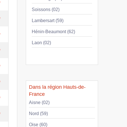
e
Soissons (02)
e
Lambersart (59)
Hénin-Beaumont (62)
e
Laon (02)
e
e
e
Dans la région Hauts-de-
France
e
Aisne (02)
e
Nord (59)
Oise (60)