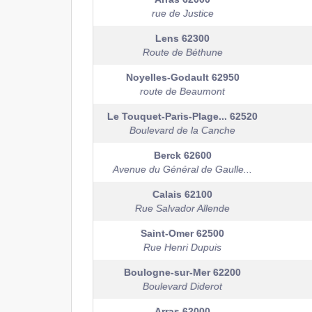
rue de Justice
Lens
62300
Route de Béthune
Noyelles-Godault
62950
route de Beaumont
Le Touquet-Paris-Plage...
62520
Boulevard de la Canche
Berck
62600
Avenue du Général de Gaulle...
Calais
62100
Rue Salvador Allende
Saint-Omer
62500
Rue Henri Dupuis
Boulogne-sur-Mer
62200
Boulevard Diderot
Arras
62000