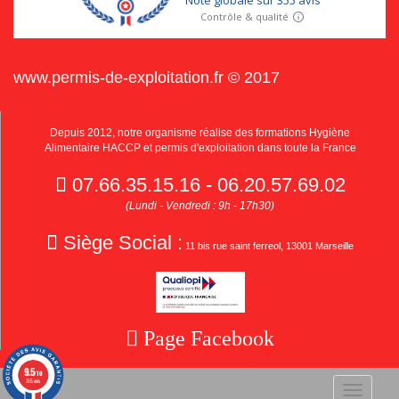
www.permis-de-exploitation.fr © 2017
Depuis 2012, notre organisme réalise des formations Hygiène
Alimentaire HACCP et permis d'exploitation dans toute la France
07.66.35.15.16 - 06.20.57.69.02
(Lundi - Vendredi : 9h - 17h30)
Siège Social :
11 bis rue saint ferreol, 13001 Marseille
Page Facebook
9.5
/10
355 avis
Toggle