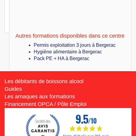
Bergerac (24)
349
€
Lun 08 Février au Lun 08 Février 2027
Permis exploitation 1 jour
Autres formations disponibles dans ce centre
Permis exploitation 3 jours à Bergerac
Hygiène alimentaire à Bergerac
Pack PE + HA à Bergerac
Les débitants de boissons alcool
Guides
Les arnaques aux formations
Financement OPCA / Pôle Emploi