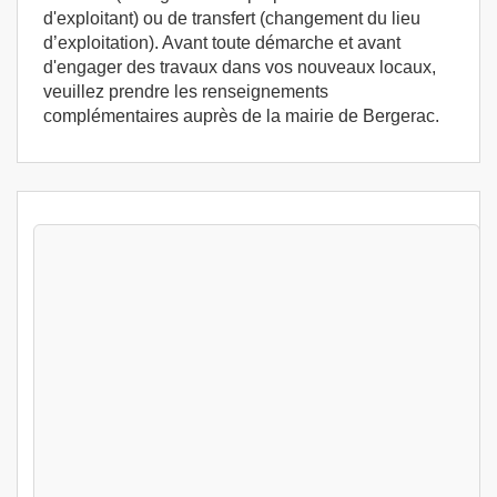
d'exploitant) ou de transfert (changement du lieu
d’exploitation). Avant toute démarche et avant
d'engager des travaux dans vos nouveaux locaux,
veuillez prendre les renseignements
complémentaires auprès de la mairie de Bergerac.
Stages Permis exploitation 1 jour Bergerac
(24100) - Stage d'exploitation France
Bergerac (24)
349
€
Lun 10 Aout au Lun 10 Aout 2026
Permis exploitation 1 jour
Bergerac (24)
349
€
Lun 10 Aout au Lun 10 Aout 2026
Permis exploitation 1 jour