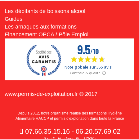
Les débitants de boissons alcool
Guides
Les arnaques aux formations
Financement OPCA / Pôle Emploi
www.permis-de-exploitation.fr © 2017
Depuis 2012, notre organisme réalise des formations Hygiène
Alimentaire HACCP et permis d'exploitation dans toute la France
07.66.35.15.16 - 06.20.57.69.02
(Lundi - Vendredi : 9h - 17h30)