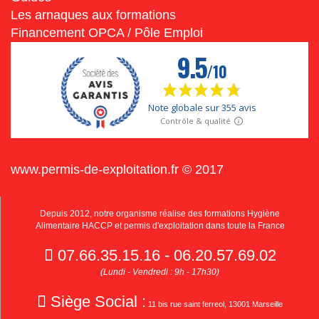
Les arnaques aux formations
Financement OPCA / Pôle Emploi
www.permis-de-exploitation.fr © 2017
Depuis 2012, notre organisme réalise des formations Hygiène
Alimentaire HACCP et permis d'exploitation dans toute la France
07.66.35.15.16 - 06.20.57.69.02
(Lundi - Vendredi : 9h - 17h30)
Siège Social :
11 bis rue saint ferreol, 13001 Marseille