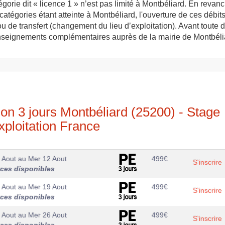
rie dit « licence 1 » n’est pas limité à Montbéliard. En revanch
atégories étant atteinte à Montbéliard, l'ouverture de ces débit
ou de transfert (changement du lieu d’exploitation). Avant tout
enseignements complémentaires auprès de la mairie de Montbéli
ion 3 jours Montbéliard (25200) - Stage
xploitation France
 Aout
au
Mer 12 Aout
499
€
S'inscrire
aces disponibles
 Aout
au
Mer 19 Aout
499
€
S'inscrire
aces disponibles
 Aout
au
Mer 26 Aout
499
€
S'inscrire