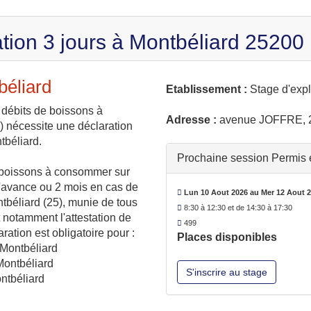
tion 3 jours à Montbéliard 25200
béliard
Etablissement :
Stage d'expl
e débits de boissons à
Adresse :
avenue JOFFRE, 2
 nécessite une déclaration
tbéliard.
Prochaine session Permis ex
e boissons à consommer sur
 l'avance ou 2 mois en cas de
Lun 10 Aout 2026 au Mer 12 Aout 
ntbéliard (25), munie de tous
8:30 à 12:30 et de 14:30 à 17:30
t notamment l'attestation de
499
ration est obligatoire pour :
Places disponibles
 Montbéliard
Montbéliard
S'inscrire au stage
ontbéliard