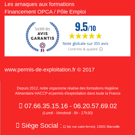
Les arnaques aux formations
Financement OPCA / Pôle Emploi
www.permis-de-exploitation.fr © 2017
Depuis 2012, notre organisme réalise des formations Hygiène
Alimentaire HACCP et permis d'exploitation dans toute la France
07.66.35.15.16 - 06.20.57.69.02
(Lundi - Vendredi : 9h - 17h30)
Siège Social :
11 bis rue saint ferreol, 13001 Marseille