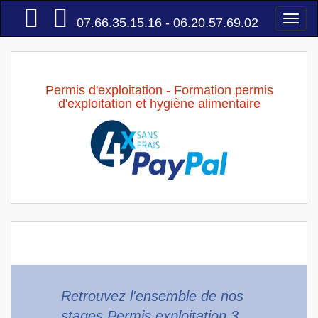
Accueil
Togg
07.66.35.15.16 - 06.20.57.69.02
navi
Permis d'exploitation - Formation permis
d'exploitation et hygiène alimentaire
Retrouvez l'ensemble de nos
stages Permis exploitation 3