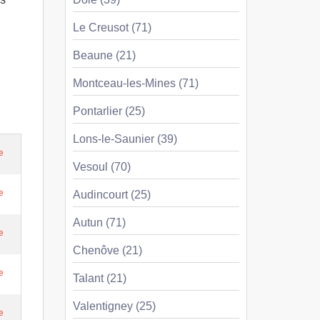
Le Creusot (71)
Beaune (21)
Montceau-les-Mines (71)
Pontarlier (25)
Lons-le-Saunier (39)
e
Vesoul (70)
e
Audincourt (25)
Autun (71)
e
Chenôve (21)
e
Talant (21)
Valentigney (25)
e