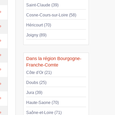
Saint-Claude (39)
e
Cosne-Cours-sur-Loire (58)
Héricourt (70)
e
Joigny (89)
e
e
Dans la région Bourgogne-
Franche-Comte
e
Côte d'Or (21)
Doubs (25)
e
Jura (39)
e
Haute-Saone (70)
e
Saône-et-Loire (71)