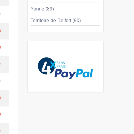
Yonne (89)
e
Territoire-de-Belfort (90)
e
e
e
e
e
e
e