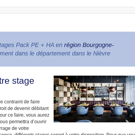
stages Pack PE + HA en
région Bourgogne-
ément dans le département dans le Nièvre
tre stage
e contraint de faire
roit de devenir débitant
our ce faire, vous aurez
vous permettra d’ouvrir
rrage de votre
icence, différents stages seront à votre disposition. Pour que vo