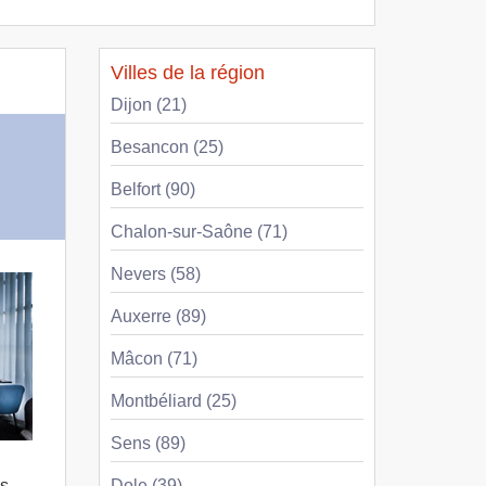
Villes de la région
Dijon (21)
Besancon (25)
Belfort (90)
Chalon-sur-Saône (71)
Nevers (58)
Auxerre (89)
Mâcon (71)
Montbéliard (25)
Sens (89)
us
Dole (39)