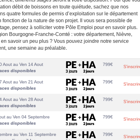
tation débit de boissons en toute quiétude, sachez que nos
ons quatre formules de permis d’exploitation sur le département
n fonction de la nature de son projet. Il vous sera possible de
tage, pensez à solliciter votre Pôle Emploi pour en savoir plus.
région Bourgogne-Franche-Comté : votre département, Nièvre,
en savoir un peu plus ? Vous pouvez joindre notre service
ment, une semaine au préalable.
0 Aout
au
Ven 14 Aout
799
€
S'inscrir
aces disponibles
7 Aout
au
Ven 21 Aout
799
€
S'inscrir
aces disponibles
4 Aout
au
Ven 28 Aout
799
€
S'inscrir
aces disponibles
out
au
Ven 04 Septembre
799
€
S'inscrir
aces disponibles
tembre
au
Ven 11 Septembre
799
€
S'inscrir