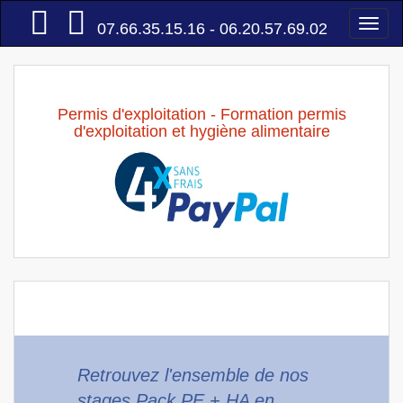
Accueil
Togg
07.66.35.15.16 - 06.20.57.69.02
navi
Permis d'exploitation - Formation permis
d'exploitation et hygiène alimentaire
Retrouvez l'ensemble de nos
stages Pack PE + HA en