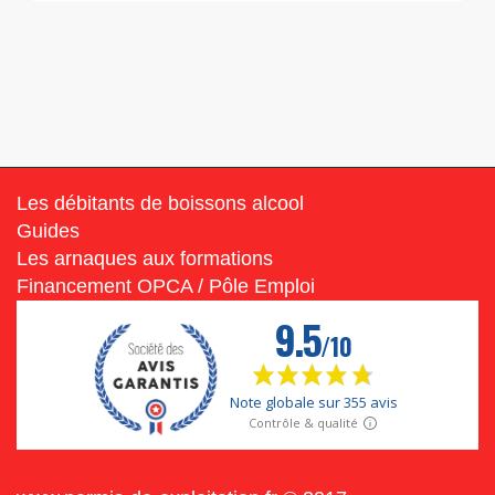
Les débitants de boissons alcool
Guides
Les arnaques aux formations
Financement OPCA / Pôle Emploi