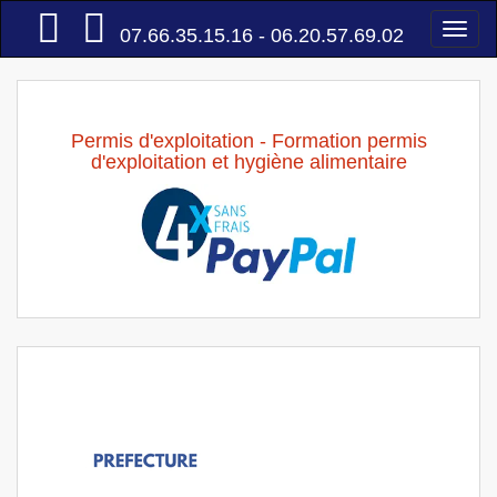
Accueil
Togg
07.66.35.15.16 - 06.20.57.69.02
navi
Permis d'exploitation - Formation permis
d'exploitation et hygiène alimentaire