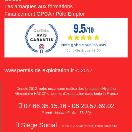
Les arnaques aux formations
Financement OPCA / Pôle Emploi
www.permis-de-exploitation.fr © 2017
Depuis 2012, notre organisme réalise des formations Hygiène
Alimentaire HACCP et permis d'exploitation dans toute la France
07.66.35.15.16 - 06.20.57.69.02
(Lundi - Vendredi : 9h - 17h30)
Siège Social :
11 bis rue saint ferreol, 13001 Marseille