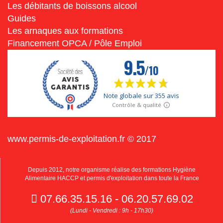
Les débitants de boissons alcool
Guides
Les arnaques aux formations
Financement OPCA / Pôle Emploi
www.permis-de-exploitation.fr © 2017
Depuis 2012, notre organisme réalise des formations Hygiène
Alimentaire HACCP et permis d'exploitation dans toute la France
07.66.35.15.16 - 06.20.57.69.02
(Lundi - Vendredi : 9h - 17h30)