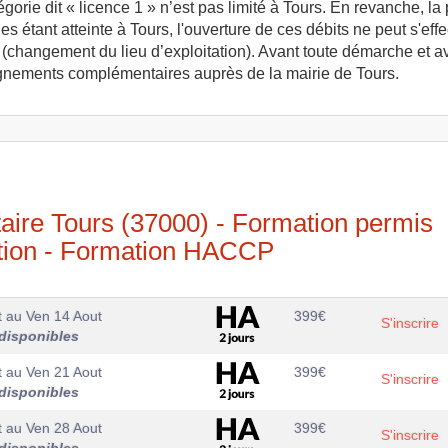
rie dit « licence 1 » n’est pas limité à Tours. En revanche, la p
es étant atteinte à Tours, l'ouverture de ces débits ne peut s'e
ert (changement du lieu d’exploitation). Avant toute démarche et
ignements complémentaires auprès de la mairie de Tours.
aire Tours (37000) - Formation permis
ation - Formation HACCP
t
au
Ven 14 Aout
399
€
S'inscrire
disponibles
t
au
Ven 21 Aout
399
€
S'inscrire
disponibles
t
au
Ven 28 Aout
399
€
S'inscrire