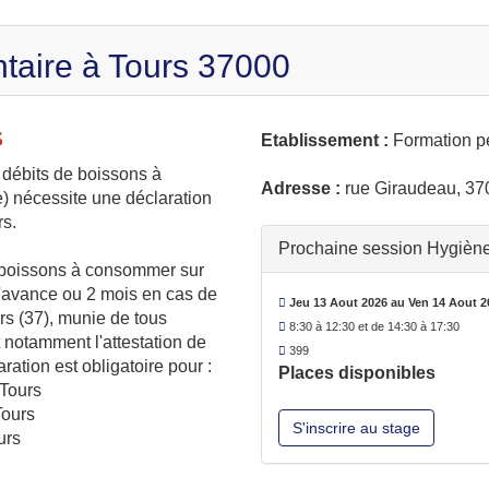
taire à Tours 37000
s
Etablissement :
Formation p
e débits de boissons à
Adresse :
rue Giraudeau, 37
e) nécessite une déclaration
rs.
Prochaine session Hygiène 
e boissons à consommer sur
 l'avance ou 2 mois en cas de
Jeu 13 Aout 2026 au Ven 14 Aout 2
urs (37), munie de tous
8:30 à 12:30 et de 14:30 à 17:30
t notamment l'attestation de
399
ration est obligatoire pour :
Places disponibles
 Tours
Tours
S'inscrire au stage
urs