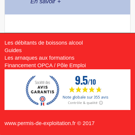
En savoir +
Les débitants de boissons alcool
Guides
Les arnaques aux formations
Financement OPCA / Pôle Emploi
www.permis-de-exploitation.fr © 2017