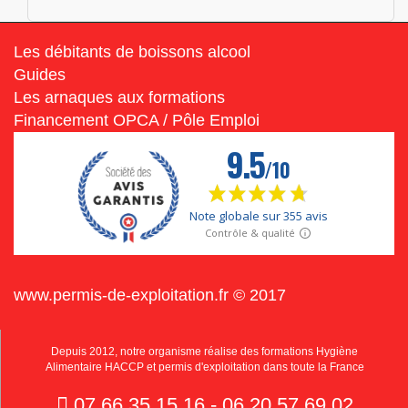
Les débitants de boissons alcool
Guides
Les arnaques aux formations
Financement OPCA / Pôle Emploi
www.permis-de-exploitation.fr © 2017
Depuis 2012, notre organisme réalise des formations Hygiène
Alimentaire HACCP et permis d'exploitation dans toute la France
07.66.35.15.16 - 06.20.57.69.02