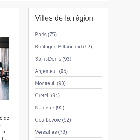
Villes de la région
Paris (75)
Boulogne-Billancourt (92)
Saint-Denis (93)
Argenteuil (95)
Montreuil (93)
Créteil (94)
Nanterre (92)
re de
Courbevoie (92)
s
 la
Versailles (78)
. La