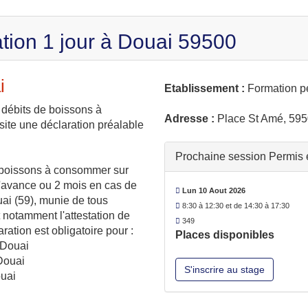
tion 1 jour à Douai 59500
i
Etablissement :
Formation p
e débits de boissons à
Adresse :
Place St Amé, 59
ite une déclaration préalable
Prochaine session Permis ex
e boissons à consommer sur
 l'avance ou 2 mois en cas de
Lun 10 Aout 2026
uai (59), munie de tous
8:30 à 12:30 et de 14:30 à 17:30
t notamment l'attestation de
349
ration est obligatoire pour :
Places disponibles
 Douai
Douai
S'inscrire au stage
ouai