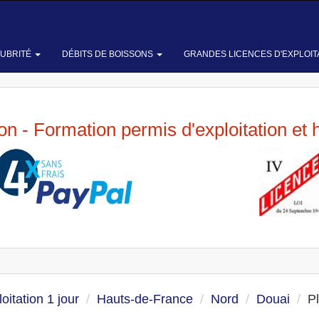
LUBRITÉ
DÉBITS DE BOISSONS
GRANDES LICENCES D'EXPLOIT
ion - Formation permis d'exploitation et 
oitation 1 jour
Hauts-de-France
Nord
Douai
P