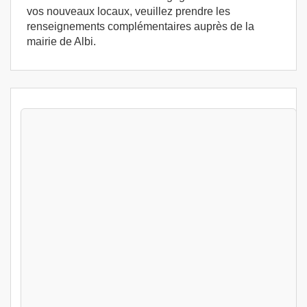
vos nouveaux locaux, veuillez prendre les
renseignements complémentaires auprès de la
mairie de Albi.
Stages Hygiène alimentaire Albi (81000) -
Formation permis d'exploitation - Formation
HACCP
Albi (81)
399
€
Jeu 13 Aout au Ven 14 Aout 2026
Hygiène alimentaire
Albi (81)
399
€
Jeu 20 Aout au Ven 21 Aout 2026
Hygiène alimentaire
Albi (81)
399
€