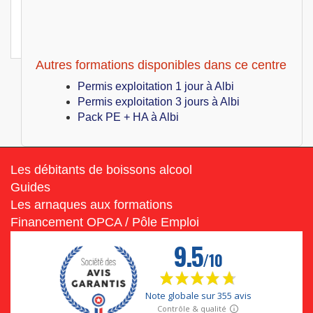
Albi (81)
399
€
Jeu 08 Juillet au Ven 09 Juillet 2027
Hygiène alimentaire
Autres formations disponibles dans ce centre
Permis exploitation 1 jour à Albi
Permis exploitation 3 jours à Albi
Pack PE + HA à Albi
Les débitants de boissons alcool
Guides
Les arnaques aux formations
Financement OPCA / Pôle Emploi