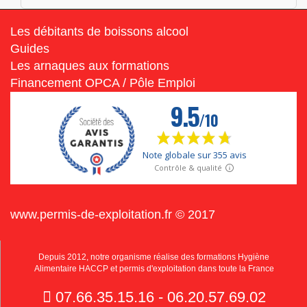
Les débitants de boissons alcool
Guides
Les arnaques aux formations
Financement OPCA / Pôle Emploi
www.permis-de-exploitation.fr © 2017
Depuis 2012, notre organisme réalise des formations Hygiène
Alimentaire HACCP et permis d'exploitation dans toute la France
07.66.35.15.16 - 06.20.57.69.02