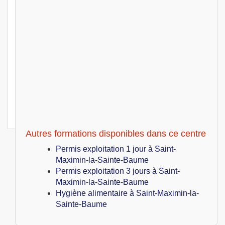
Pack PE + HA
Saint-Maximin-la-Sainte-Baume (83)
799
€
Lun 21 Juin au Ven 25 Juin 2027
Pack PE + HA
Saint-Maximin-la-Sainte-Baume (83)
799
€
Lun 28 Juin au Ven 02 Juillet 2027
Pack PE + HA
Saint-Maximin-la-Sainte-Baume (83)
799
€
Lun 05 Juillet au Ven 09 Juillet 2027
Pack PE + HA
Autres formations disponibles dans ce centre
Permis exploitation 1 jour à Saint-
Maximin-la-Sainte-Baume
Permis exploitation 3 jours à Saint-
Maximin-la-Sainte-Baume
Hygiène alimentaire à Saint-Maximin-la-
Sainte-Baume