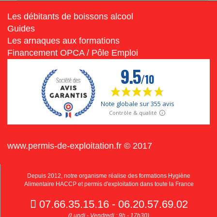
Les débitants de boissons alcool
Guides
Les arnaques aux formations
Financement OPCA / Pôle Emploi
www.permis-de-exploitation.fr © 2017
Depuis 2012, notre organisme réalise des formations Hygiène
Alimentaire HACCP et permis d'exploitation dans toute la France
07.66.35.15.16 - 06.20.57.69.02
(Lundi - Vendredi : 9h - 17h30)