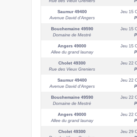
Rue des Vieux Greniers
P
Saumur
49400
Jeu 15 
Avenue David d'Angers
P
Bouchemaine
49590
Jeu 15 
Domaine de Mestré
P
Angers
49000
Jeu 15 
Allee du grand launay
P
Cholet
49300
Jeu 22 
Rue des Vieux Greniers
P
Saumur
49400
Jeu 22 
Avenue David d'Angers
P
Bouchemaine
49590
Jeu 22 
Domaine de Mestré
P
Angers
49000
Jeu 22 
Allee du grand launay
P
Cholet
49300
Jeu 29 