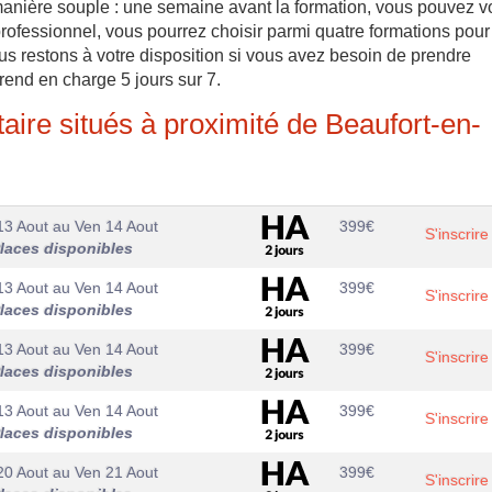
de manière souple : une semaine avant la formation, vous pouvez 
professionnel, vous pourrez choisir parmi quatre formations pour
us restons à votre disposition si vous avez besoin de prendre
rend en charge 5 jours sur 7.
ire situés à proximité de Beaufort-en-
13 Aout
au
Ven 14 Aout
399
€
S'inscrire
laces disponibles
13 Aout
au
Ven 14 Aout
399
€
S'inscrire
laces disponibles
13 Aout
au
Ven 14 Aout
399
€
S'inscrire
laces disponibles
13 Aout
au
Ven 14 Aout
399
€
S'inscrire
laces disponibles
20 Aout
au
Ven 21 Aout
399
€
S'inscrire