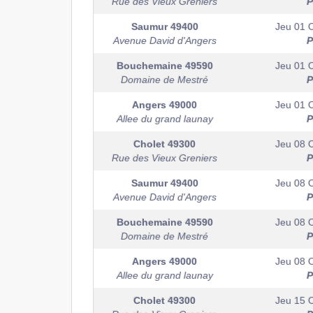
Rue des Vieux Greniers
P
Saumur
49400
Jeu 01 
Avenue David d'Angers
P
Bouchemaine
49590
Jeu 01 
Domaine de Mestré
P
Angers
49000
Jeu 01 
Allee du grand launay
P
Cholet
49300
Jeu 08 
Rue des Vieux Greniers
P
Saumur
49400
Jeu 08 
Avenue David d'Angers
P
Bouchemaine
49590
Jeu 08 
Domaine de Mestré
P
Angers
49000
Jeu 08 
Allee du grand launay
P
Cholet
49300
Jeu 15 