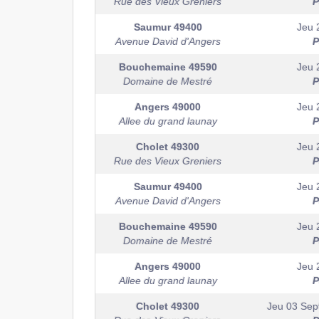
Rue des Vieux Greniers
P
Saumur
49400
Jeu 
Avenue David d'Angers
P
Bouchemaine
49590
Jeu 
Domaine de Mestré
P
Angers
49000
Jeu 
Allee du grand launay
P
Cholet
49300
Jeu 
Rue des Vieux Greniers
P
Saumur
49400
Jeu 
Avenue David d'Angers
P
Bouchemaine
49590
Jeu 
Domaine de Mestré
P
Angers
49000
Jeu 
Allee du grand launay
P
Cholet
49300
Jeu 03 Sep