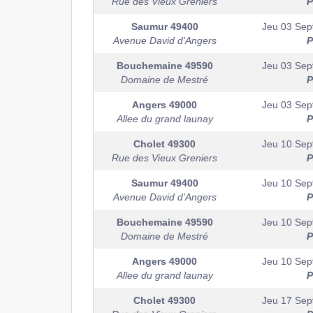
Rue des Vieux Greniers
P
Saumur
49400
Jeu 03 Sep
Avenue David d'Angers
P
Bouchemaine
49590
Jeu 03 Sep
Domaine de Mestré
P
Angers
49000
Jeu 03 Sep
Allee du grand launay
P
Cholet
49300
Jeu 10 Se
Rue des Vieux Greniers
P
Saumur
49400
Jeu 10 Se
Avenue David d'Angers
P
Bouchemaine
49590
Jeu 10 Se
Domaine de Mestré
P
Angers
49000
Jeu 10 Se
Allee du grand launay
P
Cholet
49300
Jeu 17 Sep