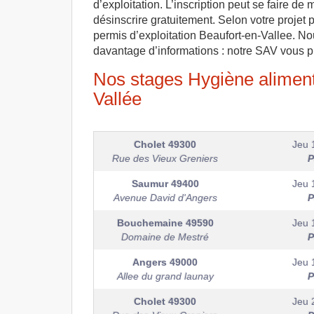
d’exploitation. L’inscription peut se faire 
désinscrire gratuitement. Selon votre projet 
permis d’exploitation Beaufort-en-Vallee. No
davantage d’informations : notre SAV vous p
Nos stages Hygiène alimenta
Vallée
Cholet
49300
Jeu 
Rue des Vieux Greniers
P
Saumur
49400
Jeu 
Avenue David d'Angers
P
Bouchemaine
49590
Jeu 
Domaine de Mestré
P
Angers
49000
Jeu 
Allee du grand launay
P
Cholet
49300
Jeu 