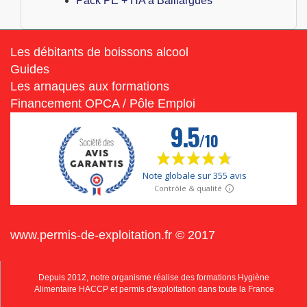
Pack PE + HA à Baillargues
Les débitants de boissons alcool
Guides
Les arnaques aux formations
Financement OPCA / Pôle Emploi
www.permis-de-exploitation.fr © 2017
Depuis 2012, notre organisme réalise des formations Hygiène
Alimentaire HACCP et permis d'exploitation dans toute la France