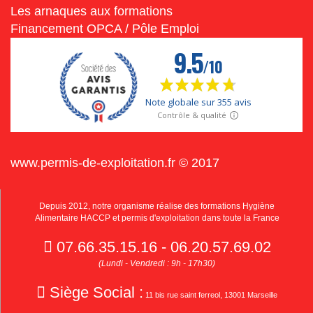
Les arnaques aux formations
Financement OPCA / Pôle Emploi
www.permis-de-exploitation.fr © 2017
Depuis 2012, notre organisme réalise des formations Hygiène
Alimentaire HACCP et permis d'exploitation dans toute la France
07.66.35.15.16 - 06.20.57.69.02
(Lundi - Vendredi : 9h - 17h30)
Siège Social :
11 bis rue saint ferreol, 13001 Marseille