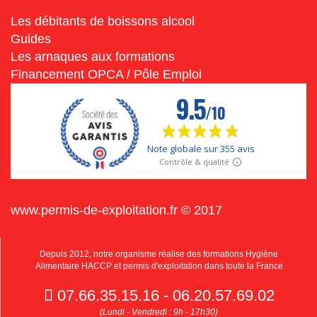
Les débitants de boissons alcool
Guides
Les arnaques aux formations
Financement OPCA / Pôle Emploi
www.permis-de-exploitation.fr © 2017
Depuis 2012, notre organisme réalise des formations Hygiène
Alimentaire HACCP et permis d'exploitation dans toute la France
07.66.35.15.16 - 06.20.57.69.02
(Lundi - Vendredi : 9h - 17h30)