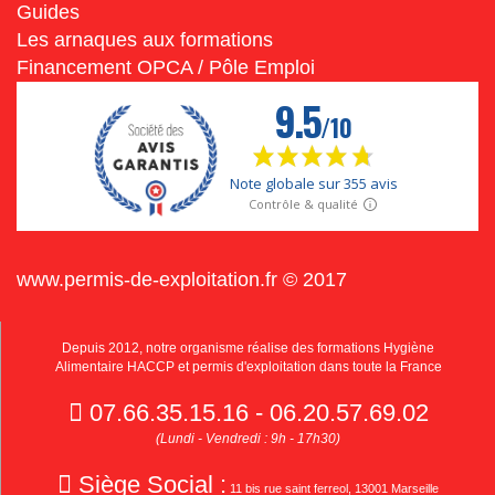
Guides
Les arnaques aux formations
Financement OPCA / Pôle Emploi
www.permis-de-exploitation.fr © 2017
Depuis 2012, notre organisme réalise des formations Hygiène
Alimentaire HACCP et permis d'exploitation dans toute la France
07.66.35.15.16 - 06.20.57.69.02
(Lundi - Vendredi : 9h - 17h30)
Siège Social :
11 bis rue saint ferreol, 13001 Marseille