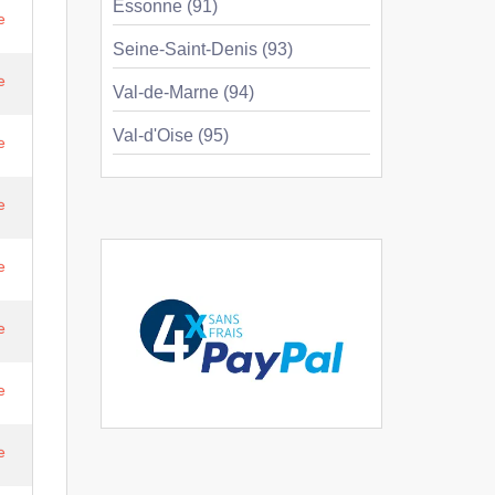
Essonne (91)
e
Seine-Saint-Denis (93)
e
Val-de-Marne (94)
Val-d'Oise (95)
e
e
e
e
e
e