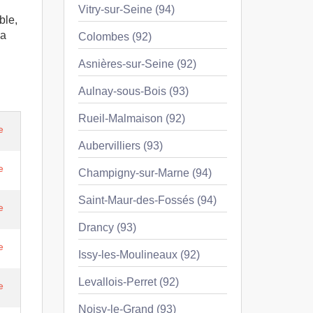
Vitry-sur-Seine (94)
ble,
la
Colombes (92)
Asnières-sur-Seine (92)
Aulnay-sous-Bois (93)
Rueil-Malmaison (92)
e
Aubervilliers (93)
e
Champigny-sur-Marne (94)
Saint-Maur-des-Fossés (94)
e
Drancy (93)
e
Issy-les-Moulineaux (92)
Levallois-Perret (92)
e
Noisy-le-Grand (93)