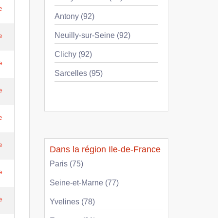
e
Antony (92)
Neuilly-sur-Seine (92)
e
Clichy (92)
e
Sarcelles (95)
e
e
e
Dans la région Ile-de-France
Paris (75)
e
Seine-et-Marne (77)
e
Yvelines (78)