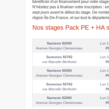
bénéficier d’un financement pour votre sta
N’hésitez pas à finaliser votre inscription :
sept jours avant le début du stage. De nombr
région Île-De-France, et sur tout le départe
Nos stages Pack PE + HA s
Nanterre
92000
Lun 1
Avenue Georges Clemenceau
P
Suresnes
92762
Lun 1
rue Marcelin Bertholot
P
Nanterre
92000
Lun 1
Avenue Georges Clemenceau
P
Suresnes
92762
Lun 1
rue Marcelin Bertholot
P
Nanterre
92000
Lun 2
Avenue Georges Clemenceau
P