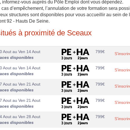
ge, informez-vous auprès du Pôle Emploi dont vous dépendez.
 en cas d’empêchement, l’annulation de votre formation sera possi
eux structures sont disponibles pour vous accueillir au sein de 
ment 92 - Hauts De Seine.
itués à proximité de Sceaux
0 Aout
au
Ven 14 Aout
799
€
S'inscrir
laces disponibles
0 Aout
au
Ven 14 Aout
799
€
S'inscrir
laces disponibles
7 Aout
au
Ven 21 Aout
799
€
S'inscrir
laces disponibles
7 Aout
au
Ven 21 Aout
799
€
S'inscrir
laces disponibles
4 Aout
au
Ven 28 Aout
799
€
S'inscrir
laces disponibles