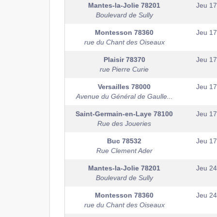
Mantes-la-Jolie
78201
Jeu 1
Boulevard de Sully
Montesson
78360
Jeu 1
rue du Chant des Oiseaux
Plaisir
78370
Jeu 1
rue Pierre Curie
Versailles
78000
Jeu 1
Avenue du Général de Gaulle...
Saint-Germain-en-Laye
78100
Jeu 1
Rue des Joueries
Buc
78532
Jeu 1
Rue Clement Ader
Mantes-la-Jolie
78201
Jeu 2
Boulevard de Sully
Montesson
78360
Jeu 2
rue du Chant des Oiseaux