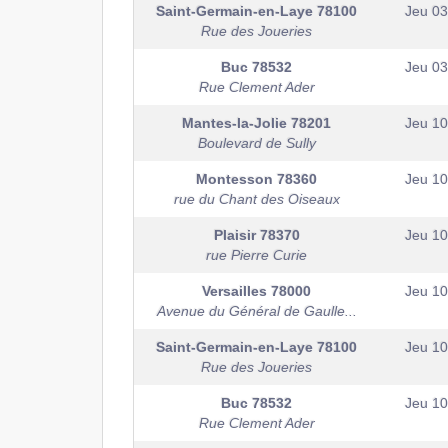
Saint-Germain-en-Laye
78100
Jeu 0
Rue des Joueries
Buc
78532
Jeu 0
Rue Clement Ader
Mantes-la-Jolie
78201
Jeu 1
Boulevard de Sully
Montesson
78360
Jeu 1
rue du Chant des Oiseaux
Plaisir
78370
Jeu 1
rue Pierre Curie
Versailles
78000
Jeu 1
Avenue du Général de Gaulle...
Saint-Germain-en-Laye
78100
Jeu 1
Rue des Joueries
Buc
78532
Jeu 1
Rue Clement Ader