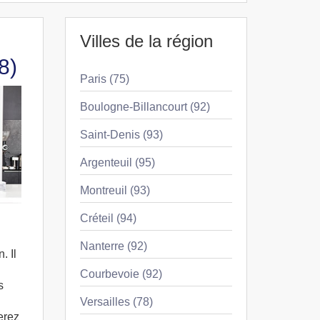
Villes de la région
8)
Paris (75)
Boulogne-Billancourt (92)
Saint-Denis (93)
Argenteuil (95)
Montreuil (93)
Créteil (94)
Nanterre (92)
. Il
Courbevoie (92)
s
Versailles (78)
erez