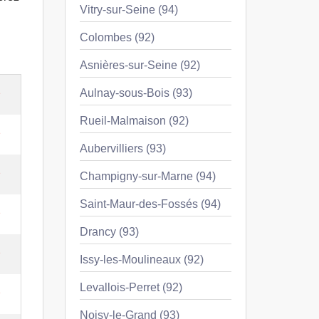
Vitry-sur-Seine (94)
Colombes (92)
Asnières-sur-Seine (92)
e
Aulnay-sous-Bois (93)
Rueil-Malmaison (92)
e
Aubervilliers (93)
e
Champigny-sur-Marne (94)
Saint-Maur-des-Fossés (94)
e
Drancy (93)
e
Issy-les-Moulineaux (92)
Levallois-Perret (92)
e
Noisy-le-Grand (93)