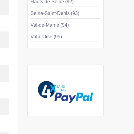
Hauts-de-Seine (92)
e
Seine-Saint-Denis (93)
e
Val-de-Marne (94)
Val-d'Oise (95)
e
e
e
e
e
e