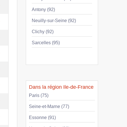
e
Antony (92)
Neuilly-sur-Seine (92)
e
Clichy (92)
e
Sarcelles (95)
e
e
e
Dans la région Ile-de-France
Paris (75)
e
Seine-et-Marne (77)
e
Essonne (91)