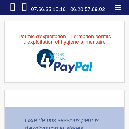
Accueil
Togg
07.66.35.15.16 - 06.20.57.69.02
navi
Permis d'exploitation - Formation permis
d'exploitation et hygiène alimentaire
Liste de nos sessions permis
d'exploitation et stages