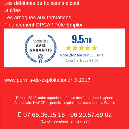
Les débitants de boissons alcool
Guides
Les arnaques aux formations
Financement OPCA / Pôle Emploi
www.permis-de-exploitation.fr © 2017
Depuis 2012, notre organisme réalise des formations Hygiène
Alimentaire HACCP et permis d'exploitation dans toute la France
07.66.35.15.16 - 06.20.57.69.02
(Lundi - Vendredi : 9h - 17h30)