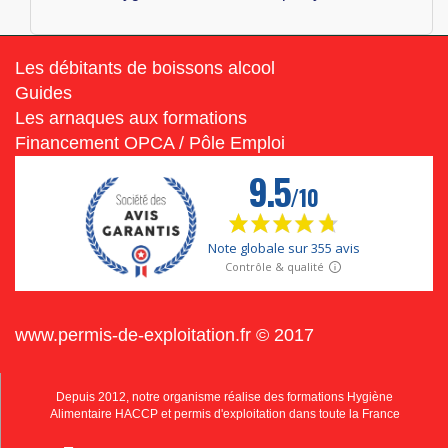
Les débitants de boissons alcool
Guides
Les arnaques aux formations
Financement OPCA / Pôle Emploi
www.permis-de-exploitation.fr © 2017
Depuis 2012, notre organisme réalise des formations Hygiène
Alimentaire HACCP et permis d'exploitation dans toute la France