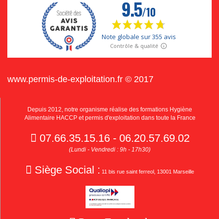
www.permis-de-exploitation.fr © 2017
Depuis 2012, notre organisme réalise des formations Hygiène
Alimentaire HACCP et permis d'exploitation dans toute la France
07.66.35.15.16 - 06.20.57.69.02
(Lundi - Vendredi : 9h - 17h30)
Siège Social :
11 bis rue saint ferreol, 13001 Marseille