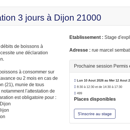
tion 3 jours à Dijon 21000
Etablissement :
Stage d'expl
e débits de boissons à
Adresse :
rue marcel sembat
cessite une déclaration
on.
Prochaine session Permis ex
e boissons à consommer sur
 l'avance ou 2 mois en cas de
Lun 10 Aout 2026 au Mer 12 Aout 
jon (21), munie de tous
8:30 à 12:30 et de 14:30 à 17:30
t notamment l'attestation de
499
ration est obligatoire pour :
Places disponibles
 Dijon
Dijon
S'inscrire au stage
jon