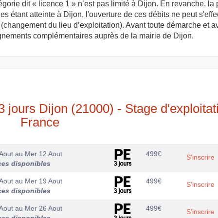
rie dit « licence 1 » n’est pas limité à Dijon. En revanche, la p
es étant atteinte à Dijon, l'ouverture de ces débits ne peut s'e
ert (changement du lieu d’exploitation). Avant toute démarche et
ignements complémentaires auprès de la mairie de Dijon.
 jours Dijon (21000) - Stage d'exploitat
France
Aout
au
Mer 12 Aout
499
€
S'inscrire
ces disponibles
Aout
au
Mer 19 Aout
499
€
S'inscrire
ces disponibles
Aout
au
Mer 26 Aout
499
€
S'inscrire