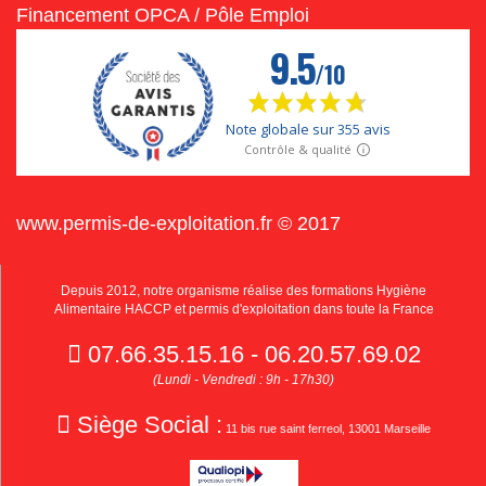
Financement OPCA / Pôle Emploi
www.permis-de-exploitation.fr © 2017
Depuis 2012, notre organisme réalise des formations Hygiène
Alimentaire HACCP et permis d'exploitation dans toute la France
07.66.35.15.16 - 06.20.57.69.02
(Lundi - Vendredi : 9h - 17h30)
Siège Social :
11 bis rue saint ferreol, 13001 Marseille