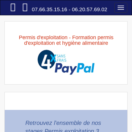
Accueil
Togg
07.66.35.15.16 - 06.20.57.69.02
navi
Permis d'exploitation - Formation permis
d'exploitation et hygiène alimentaire
Retrouvez l'ensemble de nos
stages Permis exploitation 3