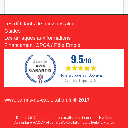
Les débitants de boissons alcool
Guides
Les arnaques aux formations
Financement OPCA / Pôle Emploi
www.permis-de-exploitation.fr © 2017
Depuis 2012, notre organisme réalise des formations Hygiène
Alimentaire HACCP et permis d'exploitation dans toute la France