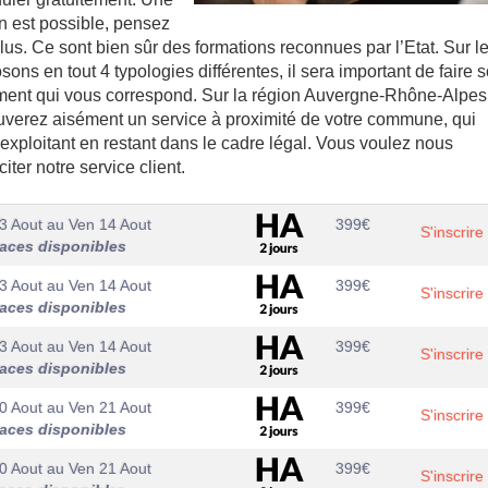
on est possible, pensez
lus. Ce sont bien sûr des formations reconnues par l’Etat. Sur l
s en tout 4 typologies différentes, il sera important de faire 
sement qui vous correspond. Sur la région Auvergne-Rhône-Alpes
uverez aisément un service à proximité de votre commune, qui
 exploitant en restant dans le cadre légal. Vous voulez nous
ter notre service client.
3 Aout
au
Ven 14 Aout
399
€
S'inscrire
laces disponibles
3 Aout
au
Ven 14 Aout
399
€
S'inscrire
laces disponibles
3 Aout
au
Ven 14 Aout
399
€
S'inscrire
laces disponibles
0 Aout
au
Ven 21 Aout
399
€
S'inscrire
laces disponibles
0 Aout
au
Ven 21 Aout
399
€
S'inscrire