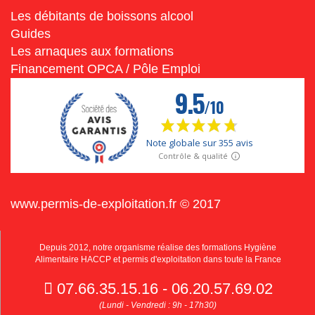
Les débitants de boissons alcool
Guides
Les arnaques aux formations
Financement OPCA / Pôle Emploi
www.permis-de-exploitation.fr © 2017
Depuis 2012, notre organisme réalise des formations Hygiène
Alimentaire HACCP et permis d'exploitation dans toute la France
07.66.35.15.16 - 06.20.57.69.02
(Lundi - Vendredi : 9h - 17h30)