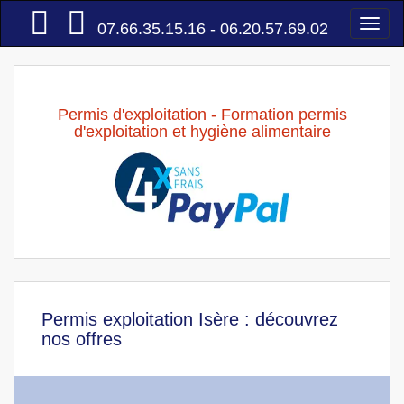
Accueil
Togg
07.66.35.15.16 - 06.20.57.69.02
navi
Permis d'exploitation - Formation permis
d'exploitation et hygiène alimentaire
Permis exploitation Isère : découvrez
nos offres