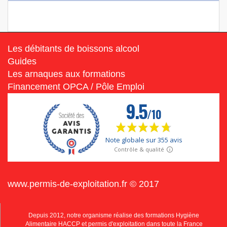
Les débitants de boissons alcool
Guides
Les arnaques aux formations
Financement OPCA / Pôle Emploi
www.permis-de-exploitation.fr © 2017
Depuis 2012, notre organisme réalise des formations Hygiène
Alimentaire HACCP et permis d'exploitation dans toute la France