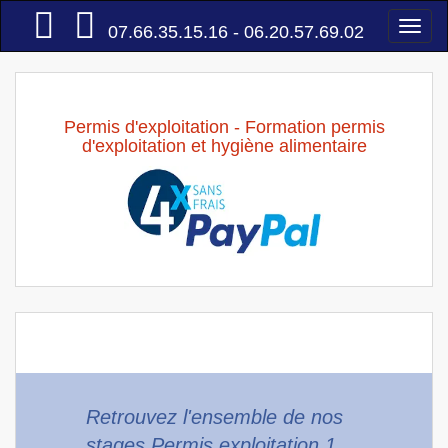
Accueil
Togg
07.66.35.15.16 - 06.20.57.69.02
navi
Permis d'exploitation - Formation permis
d'exploitation et hygiène alimentaire
Retrouvez l'ensemble de nos
stages Permis exploitation 1