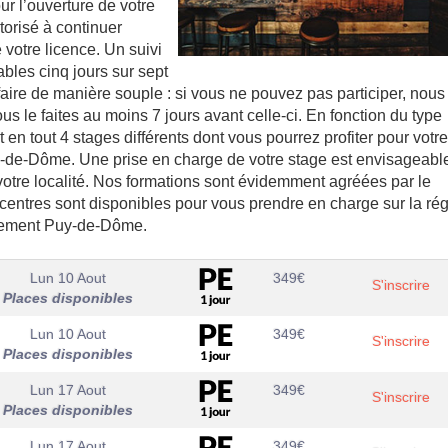
r l’ouverture de votre
torisé à continuer
 votre licence. Un suivi
bles cinq jours sur sept
e faire de manière souple : si vous ne pouvez pas participer, nous
us le faites au moins 7 jours avant celle-ci. En fonction du type
en tout 4 stages différents dont vous pourrez profiter pour votre
y-de-Dôme. Une prise en charge de votre stage est envisageabl
tre localité. Nos formations sont évidemment agréées par le
 centres sont disponibles pour vous prendre en charge sur la ré
rtement Puy-de-Dôme.
Lun 10 Aout
349
€
S'inscrire
Places disponibles
Lun 10 Aout
349
€
S'inscrire
Places disponibles
Lun 17 Aout
349
€
S'inscrire
Places disponibles
Lun 17 Aout
349
€