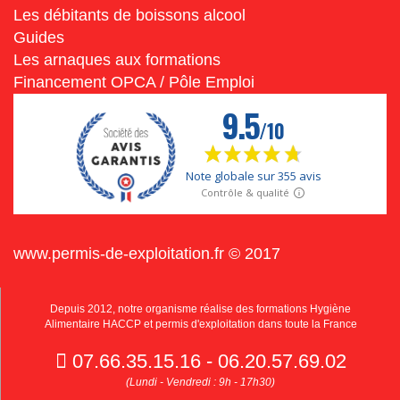
Les débitants de boissons alcool
Guides
Les arnaques aux formations
Financement OPCA / Pôle Emploi
www.permis-de-exploitation.fr © 2017
Depuis 2012, notre organisme réalise des formations Hygiène
Alimentaire HACCP et permis d'exploitation dans toute la France
07.66.35.15.16 - 06.20.57.69.02
(Lundi - Vendredi : 9h - 17h30)