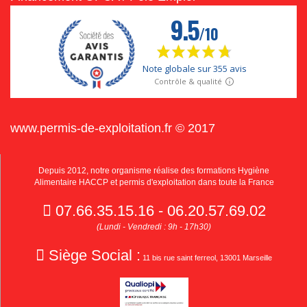
www.permis-de-exploitation.fr © 2017
Depuis 2012, notre organisme réalise des formations Hygiène
Alimentaire HACCP et permis d'exploitation dans toute la France
07.66.35.15.16 - 06.20.57.69.02
(Lundi - Vendredi : 9h - 17h30)
Siège Social :
11 bis rue saint ferreol, 13001 Marseille