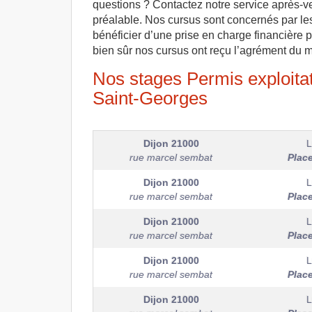
questions ? Contactez notre service après-v
préalable. Nos cursus sont concernés par le
bénéficier d’une prise en charge financière p
bien sûr nos cursus ont reçu l’agrément du min
Nos stages Permis exploitati
Saint-Georges
Dijon
21000
L
rue marcel sembat
Plac
Dijon
21000
L
rue marcel sembat
Plac
Dijon
21000
L
rue marcel sembat
Plac
Dijon
21000
L
rue marcel sembat
Plac
Dijon
21000
L