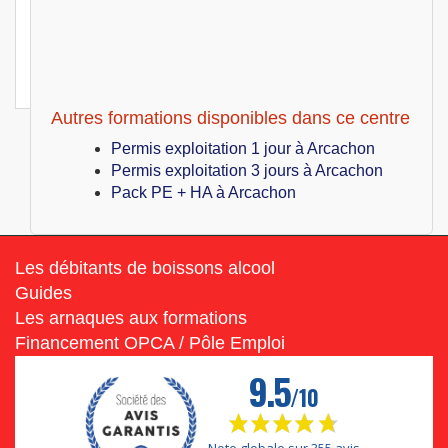
Arcachon (33)
399
€
Jeu 08 Juillet au Ven 09 Juillet 2027
Hygiène alimentaire
Autres formations disponibles dans ce centre
Permis exploitation 1 jour à Arcachon
Permis exploitation 3 jours à Arcachon
Pack PE + HA à Arcachon
Les débitants de boissons alcool
Guides
Les arnaques aux formations
Financement OPCA / Pôle Emploi