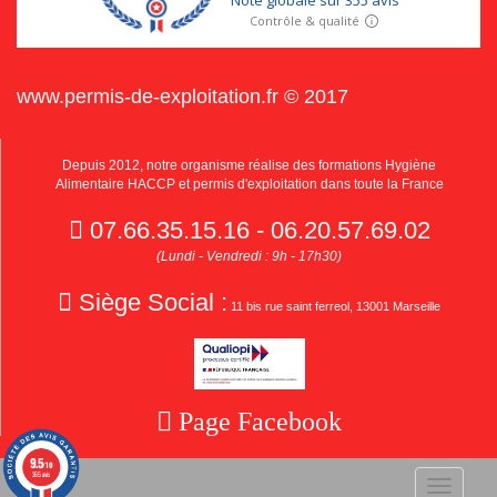
www.permis-de-exploitation.fr © 2017
Depuis 2012, notre organisme réalise des formations Hygiène
Alimentaire HACCP et permis d'exploitation dans toute la France
07.66.35.15.16 - 06.20.57.69.02
(Lundi - Vendredi : 9h - 17h30)
Siège Social :
11 bis rue saint ferreol, 13001 Marseille
Page Facebook
9.5
/10
355 avis
Toggle