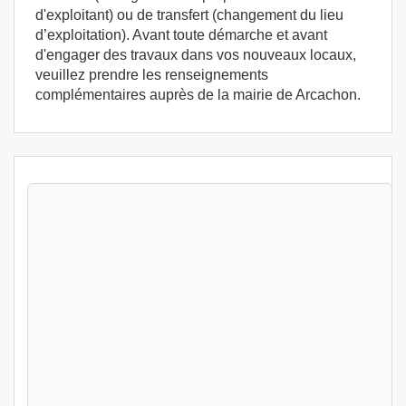
d'exploitant) ou de transfert (changement du lieu
d’exploitation). Avant toute démarche et avant
d'engager des travaux dans vos nouveaux locaux,
veuillez prendre les renseignements
complémentaires auprès de la mairie de Arcachon.
Stages Hygiène alimentaire Arcachon
(33120) - Stage d'exploitation France
Arcachon (33)
399
€
Jeu 13 Aout au Ven 14 Aout 2026
Hygiène alimentaire
Arcachon (33)
399
€
Jeu 20 Aout au Ven 21 Aout 2026
Hygiène alimentaire