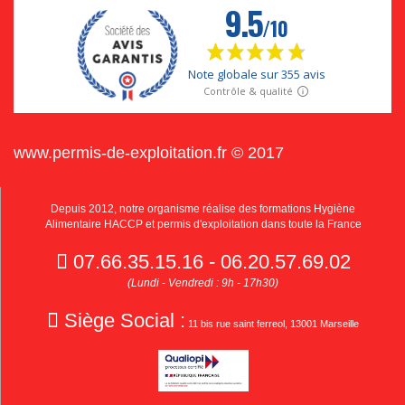
www.permis-de-exploitation.fr © 2017
Depuis 2012, notre organisme réalise des formations Hygiène
Alimentaire HACCP et permis d'exploitation dans toute la France
07.66.35.15.16 - 06.20.57.69.02
(Lundi - Vendredi : 9h - 17h30)
Siège Social :
11 bis rue saint ferreol, 13001 Marseille