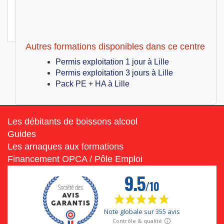
Lille (59)
399
€
Jeu 08 Juillet au Ven 09 Juillet 2027
Hygiène alimentaire
Autres formations disponibles dans ce centre
Permis exploitation 1 jour à Lille
Permis exploitation 3 jours à Lille
Pack PE + HA à Lille
Les débitants de boissons alcool
Guides
Les arnaques aux formations
Financement OPCA / Pôle Emploi