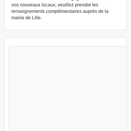
vos nouveaux locaux, veuillez prendre les
renseignements complémentaires auprès de la
mairie de Lille.
Stages Hygiène alimentaire Lille (59000) -
Formation permis d'exploitation - Formation
HACCP
Lille (59)
399
€
Jeu 13 Aout au Ven 14 Aout 2026
Hygiène alimentaire
Lille (59)
399
€
Jeu 20 Aout au Ven 21 Aout 2026
Hygiène alimentaire
Lille (59)
399
€